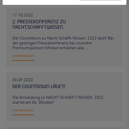
17.10.2022
2. PRESSEKONFERENZ ZU
NACHT.SCHAFFT.WISSEN.
Der Countdown zu Nacht.Schafft.Wissen. 2022 läuft! Bei
der gestrigen Pressekonferenz bei unserem
Premiumsponsor Infineon erhielten alle…
weiterlesen
30.09.2022
DER COUNTDOWN LÄUFT!
Die Anmeldung zu NACHT.SCHAFFT.WISSEN. 2022
startet am 04. Oktober!
weiterlesen