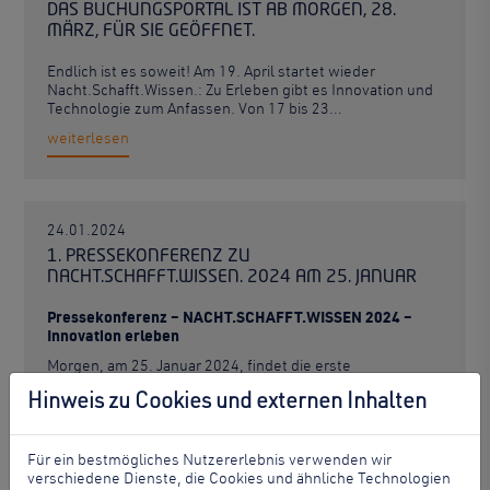
DAS BUCHUNGSPORTAL IST AB MORGEN, 28.
MÄRZ, FÜR SIE GEÖFFNET.
Endlich ist es soweit! Am 19. April startet wieder
Nacht.Schafft.Wissen.: Zu Erleben gibt es Innovation und
Technologie zum Anfassen. Von 17 bis 23…
weiterlesen
24.01.2024
1. PRESSEKONFERENZ ZU
NACHT.SCHAFFT.WISSEN. 2024 AM 25. JANUAR
Pressekonferenz – NACHT.SCHAFFT.WISSEN 2024 –
Innovation erleben
Morgen, am 25. Januar 2024, findet die erste
Pressekonferenz zu…
Hinweis zu Cookies und externen Inhalten
weiterlesen
Für ein bestmögliches Nutzererlebnis verwenden wir
verschiedene Dienste, die Cookies und ähnliche Technologien