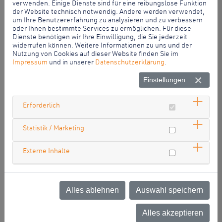
verwenden. Einige Dienste sind für eine reibungslose Funktion
22.10.2022
der Website technisch notwendig. Andere werden verwendet,
RÜCKBLICK: NACHT.SCHAFFT.WISSEN. 2022
um Ihre Benutzererfahrung zu analysieren und zu verbessern
oder Ihnen bestimmte Services zu ermöglichen. Für diese
Dienste benötigen wir Ihre Einwilligung, die Sie jederzeit
Rückblick
widerrufen können. Weitere Informationen zu uns und der
Regensburger Innovationen zum Anfassen bei
Nutzung von Cookies auf dieser Website finden Sie im
NACHT.SCHAFFT.WISSEN. 2022
Impressum
und in unserer
Datenschutzerklärung
.
Abwechslungsreicher hätte diese Nacht kaum sein
Einstellungen
können:…
weiterlesen
Erforderlich
Statistik / Marketing
20.10.2022
ANMELDUNGEN IM BUCHUNGSPORTAL NUR NOCH
Externe Inhalte
BIS ZUM 20.10 UM 17 UHR MÖGLICH!!
Der Countdown läuft! ⏰Morgen ist es endlich soweit und
Nacht.Schafft.Wissen. 2022 findet wieder statt. Noch bis
Alles ablehnen
Auswahl speichern
heute 17.00 Uhr könnt Ihr euch im…
weiterlesen
Alles akzeptieren