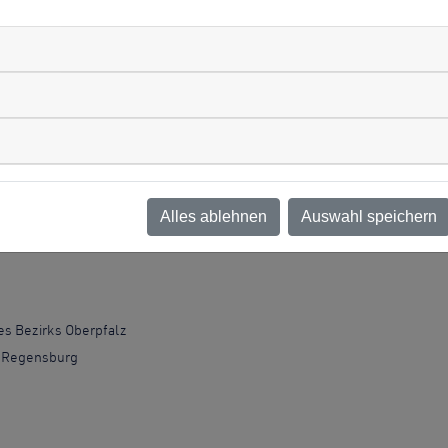
e Zusammenarbeit der Stadtmarketing Regensburg GmbH mit der Stadt R
ank gilt den Premiumsponsoren ams OSRAM, BMW Group Werk Regensburg
eren Hilfe wir wieder ein abwechslungsreiches Programm zusammenste
bei den weiteren Partnern, ohne die NACHT.SCHAFFT.WISSEN. 2022 ebe
Alles ablehnen
Auswahl speichern
es Bezirks Oberpfalz
e Regensburg