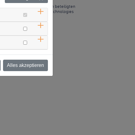
egensburg, dem RVV und den beteiligten
, Continental Automotive Technologies
llen konnten.
nso unvorstellbar wäre:
Alles akzeptieren