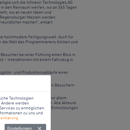
iligte sich die Infineon Technologies AG
 in den Reinraum werfen, wo an 365 Tagen
sieht, wo an neuen Ideen und
im Regensburger Westen werden
reundlicher machen“, erklärt
ine hochmodere Fertigungswelt. Auch für
in die Welt des Programmierens blicken und
Besucher bei einer Führung einen Blick in
l – Interaktionen mit einem Fahrzeug in
ogistik- und Produktionsabläufe eines
nternehmen auf.
t ermöglichten auch spontanen Besuchern
NACHT.SCHAFFT.WISSEN. soll vor allem
liche Technologien
se in die ganze Welt ziehen. Alle Akteure
g. Andere werden
fentlichkeit für die aktuellen Entwicklungen
Services zu ermöglichen.
Informationen zu uns und
erklärung
.
Einstellungen