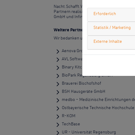
Nacht.Schafft.Wissen. 2022 wird durch di
Partnern realisiert. Unser besonderer D
Erforderlich
GmbH und Infineon Technologies AG, mit d
Statistik / Marketing
Weitere Partner
Wir bedanken uns außerdem sehr herzlich 
Externe Inhalte
Aenova Group/Haupt Pharma Amareg
AVL Software and Functions GmbH
Binary Kitchen e.V.
BioPark Regensburg GmbH
Brauerei Bischofshof
BSH Hausgeräte GmbH
medbo – Medizinische Einrichtungen d
Ostbayerische Technische Hochschul
R-KOM
TechBase
UR - Universität Regensburg