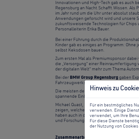
Innovationen und High-Tech gab es auch
Regensburg an Nacht.Schafft.Wissen. Als 
im Jahr rund um die Uhr unter absolut sta
Anwendungen geforscht wird und unsere S
zukunftsweisende Technologien für Chips u
Personalleiterin Erika Bauer.
Bei einer Führung durch die Produktionsha
Kinder gab es einiges an Programm: Ohne j
selbst Keksdosen bauen.
Zum ersten Mal als Premiumsponsor dabe
die „Versorgung“ einer Reinraumfertigung 
der digitalen Welt“ mehr zum Thema Autom
Bei der
BMW Group Regensburg
gaben Exp
Fahrzeugwerks und zeigten in einem Dialog
Hinweis zu Cookie
Die meisten der Programmpunkte waren ber
spannende Einblicke.
Michael Quast, Geschäftsführer des Stadtm
Für ein bestmögliches Nu
zeigen, welche großartigen Innovationen hi
verwenden. Einige Dienst
haben auch in diesem Jahr wieder ein vielfä
verwendet, um Ihre Benu
und Forschungsprojekte vor Ort zu begeist
Für diese Dienste benötig
der Nutzung von Cookies 
Zusammenarbeit und Premiumsponsoren