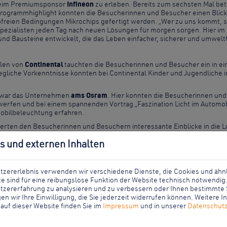
 beim Premiumsponsor
Infineon
zu erleben. Bereits zum sechsten Mal bete
Programmhighlight konnten die Besucherinnen und Besucher einen Blick
ubfreien Bedingungen Mikrochips gefertigt werden. „Wer zu uns kommt, 
pezialisten jeden Tag nach neuen Lösungen für morgen sorgen. Hier 
nd Bausteine entwickelt, die das Leben einfacher, sicherer und umweltf
llen von
Continental
tauchten die Besucherinnen und Besucher ein in e
egliche Vorkenntnisse konnten bei Continental Kinder und Jugendliche 
i war das Unternehmen
ams Osram
. Hier konnten die Besucherinnen und 
werfen und bei einem spannenden Vortrag „Faszination Licht im Automobi
obilbeleuchtung erfahren.
erten den Besucherinnen und Besuchern interessante Einblicke in die L
 wichtige Tipps und Informationen für die Einstiegsmöglichkeiten im U
s und externen Inhalten
eits im Vorfeld ausgebucht. Doch die Akteure der Wissenschaftsnach
arketing Regensburg, freut sich über den Erfolg der Veranstaltung: „
tzererlebnis verwenden wir verschiedene Dienste, die Cookies und ähn
er am Standort Regensburg geschaffen werden und von hier aus ihre Krei
e sind für eine reibungslose Funktion der Website technisch notwendi
ltiges Programm auf die Beine gestellt und tragen somit dazu bei, die Öf
tzererfahrung zu analysieren und zu verbessern oder Ihnen bestimmte 
ern.“
en wir Ihre Einwilligung, die Sie jederzeit widerrufen können. Weitere 
auf dieser Website finden Sie im
Impressum
und in unserer
Datenschutz